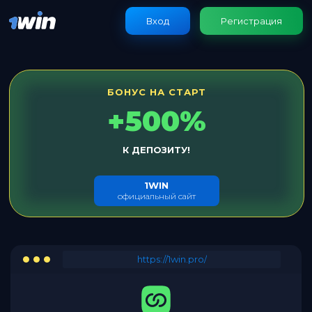
Вход
Регистрация
БОНУС НА СТАРТ
+500%
К ДЕПОЗИТУ!
1WIN
официальный сайт
https://1win.pro/