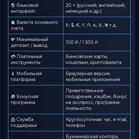
🌎 Языковой
20 + (русский, английский,
интерфейс
немецкий и др.)
💲 Валюта основного
₽, $, €, ₸, ₼. ₺, ₴, ₹ и т.д.
счета
💸 Минимальный
100 ₽ / 1 500 ₽
депозит / вывод
💳 Платежные
Банковские карты,
инструменты
кошельки, криптовалюта
📱️ Мобильная
Браузерная версия,
платформа
мобильные приложения
Приветственное
🎁 Бонусная
поощрение, кэшбэк, бонус
программа
на экспресс, программа
лояльности.
📩 Служба
Круглосуточная: чат, e-mail,
поддержки
телефон
Букмекерская контора,